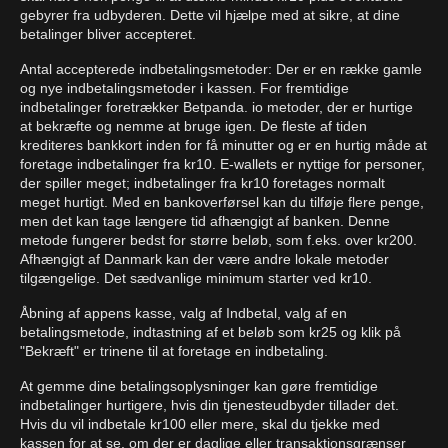
gebyrer fra udbyderen. Dette vil hjælpe med at sikre, at dine
betalinger bliver accepteret.
Antal accepterede indbetalingsmetoder: Der er en række gamle
og nye indbetalingsmetoder i kassen. For fremtidige
indbetalinger foretrækker Betpanda. io metoder, der er hurtige
at bekræfte og nemme at bruge igen. De fleste af tiden
krediteres bankkort inden for få minutter og er en hurtig måde at
foretage indbetalinger fra kr10. E-wallets er nyttige for personer,
der spiller meget; indbetalinger fra kr10 foretages normalt
meget hurtigt. Med en bankoverførsel kan du tilføje flere penge,
men det kan tage længere tid afhængigt af banken. Denne
metode fungerer bedst for større beløb, som f.eks. over kr200.
Afhængigt af Danmark kan der være andre lokale metoder
tilgængelige. Det sædvanlige minimum starter ved kr10.
Åbning af appens kasse, valg af Indbetal, valg af en
betalingsmetode, indtastning af et beløb som kr25 og klik på
"Bekræft" er trinene til at foretage en indbetaling.
At gemme dine betalingsoplysninger kan gøre fremtidige
indbetalinger hurtigere, hvis din tjenesteudbyder tillader det.
Hvis du vil indbetale kr100 eller mere, skal du tjekke med
kassen for at se, om der er daglige eller transaktionsgrænser