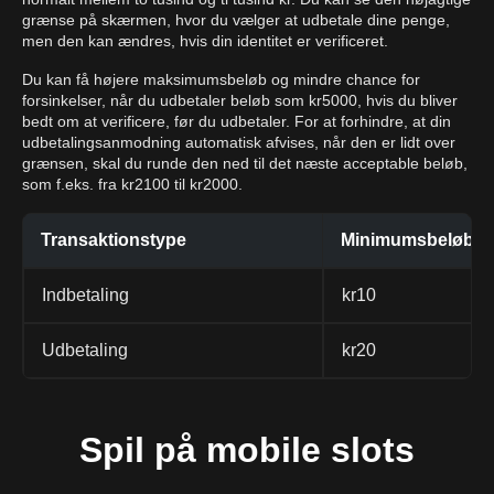
grænse på skærmen, hvor du vælger at udbetale dine penge,
men den kan ændres, hvis din identitet er verificeret.
Du kan få højere maksimumsbeløb og mindre chance for
forsinkelser, når du udbetaler beløb som kr5000, hvis du bliver
bedt om at verificere, før du udbetaler. For at forhindre, at din
udbetalingsanmodning automatisk afvises, når den er lidt over
grænsen, skal du runde den ned til det næste acceptable beløb,
som f.eks. fra kr2100 til kr2000.
Transaktionstype
Minimumsbeløb
Indbetaling
kr10
Udbetaling
kr20
Spil på mobile slots