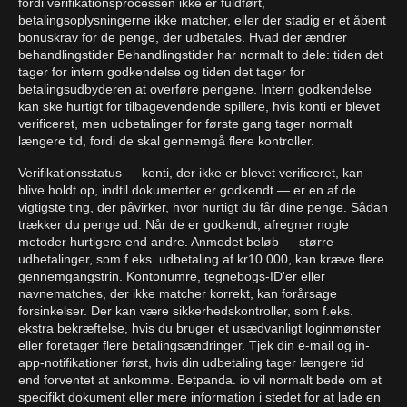
fordi verifikationsprocessen ikke er fuldført,
betalingsoplysningerne ikke matcher, eller der stadig er et åbent
bonuskrav for de penge, der udbetales. Hvad der ændrer
behandlingstider Behandlingstider har normalt to dele: tiden det
tager for intern godkendelse og tiden det tager for
betalingsudbyderen at overføre pengene. Intern godkendelse
kan ske hurtigt for tilbagevendende spillere, hvis konti er blevet
verificeret, men udbetalinger for første gang tager normalt
længere tid, fordi de skal gennemgå flere kontroller.
Verifikationsstatus — konti, der ikke er blevet verificeret, kan
blive holdt op, indtil dokumenter er godkendt — er en af de
vigtigste ting, der påvirker, hvor hurtigt du får dine penge. Sådan
trækker du penge ud: Når de er godkendt, afregner nogle
metoder hurtigere end andre. Anmodet beløb — større
udbetalinger, som f.eks. udbetaling af kr10.000, kan kræve flere
gennemgangstrin. Kontonumre, tegnebogs-ID'er eller
navnematches, der ikke matcher korrekt, kan forårsage
forsinkelser. Der kan være sikkerhedskontroller, som f.eks.
ekstra bekræftelse, hvis du bruger et usædvanligt loginmønster
eller foretager flere betalingsændringer. Tjek din e-mail og in-
app-notifikationer først, hvis din udbetaling tager længere tid
end forventet at ankomme. Betpanda. io vil normalt bede om et
specifikt dokument eller mere information i stedet for at lade en