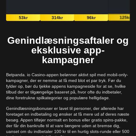
53kr
314kr
96kr
125kr
Genindlæsningsaftaler og
eksklusive app-
kampagner
Betpanda. io Casino-appen belønner aktivt spil med mobil-only-
kampagner, der er nemme at få med blot et par tryk. Før du
fylder op, bør du tjekke appens kampagneside for at se, hvilke
tilbud der er tilgængelige baseret på, hvor ofte du indbetaler,
dine foretrukne spilkategorier og populære helligdage.
Genindlæsningsbonuser er lavet til personer, der allerede har
foretaget en indbetaling og ønsker at få mere ud af deres næste
besøg. Appen tilføjer normalt en bonus eller gratis spins-pakke,
der får din bankrulle til at vare længere uden at bremse dig,
uanset om du indbetaler 100 kr til en hurtig slots-runde eller 500