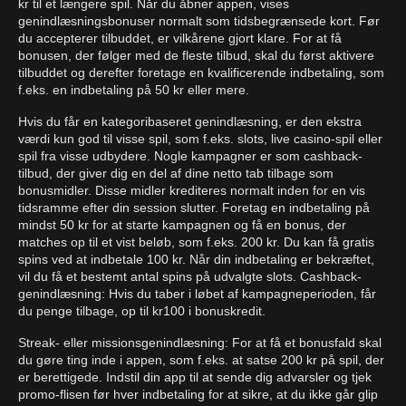
kr til et længere spil. Når du åbner appen, vises
genindlæsningsbonuser normalt som tidsbegrænsede kort. Før
du accepterer tilbuddet, er vilkårene gjort klare. For at få
bonusen, der følger med de fleste tilbud, skal du først aktivere
tilbuddet og derefter foretage en kvalificerende indbetaling, som
f.eks. en indbetaling på 50 kr eller mere.
Hvis du får en kategoribaseret genindlæsning, er den ekstra
værdi kun god til visse spil, som f.eks. slots, live casino-spil eller
spil fra visse udbydere. Nogle kampagner er som cashback-
tilbud, der giver dig en del af dine netto tab tilbage som
bonusmidler. Disse midler krediteres normalt inden for en vis
tidsramme efter din session slutter. Foretag en indbetaling på
mindst 50 kr for at starte kampagnen og få en bonus, der
matches op til et vist beløb, som f.eks. 200 kr. Du kan få gratis
spins ved at indbetale 100 kr. Når din indbetaling er bekræftet,
vil du få et bestemt antal spins på udvalgte slots. Cashback-
genindlæsning: Hvis du taber i løbet af kampagneperioden, får
du penge tilbage, op til kr100 i bonuskredit.
Streak- eller missionsgenindlæsning: For at få et bonusfald skal
du gøre ting inde i appen, som f.eks. at satse 200 kr på spil, der
er berettigede. Indstil din app til at sende dig advarsler og tjek
promo-flisen før hver indbetaling for at sikre, at du ikke går glip