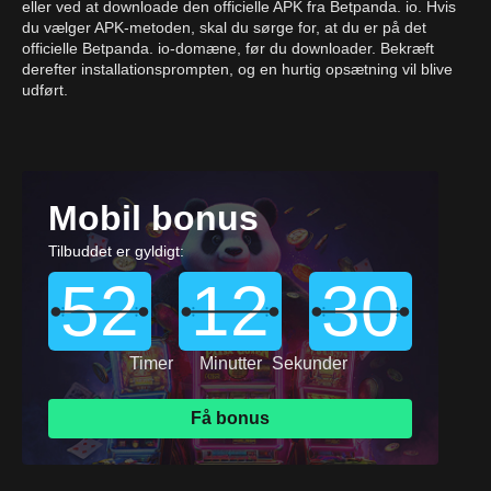
eller ved at downloade den officielle APK fra Betpanda. io. Hvis
du vælger APK-metoden, skal du sørge for, at du er på det
officielle Betpanda. io-domæne, før du downloader. Bekræft
derefter installationsprompten, og en hurtig opsætning vil blive
udført.
Mobil bonus
Tilbuddet er gyldigt:
52
12
29
Timer
Minutter
Sekunder
Få bonus