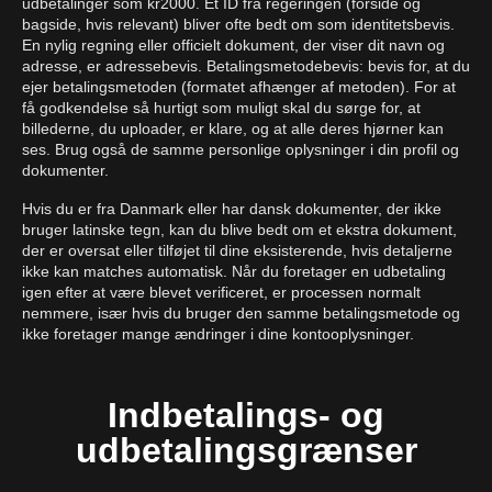
udbetalinger som kr2000. Et ID fra regeringen (forside og
bagside, hvis relevant) bliver ofte bedt om som identitetsbevis.
En nylig regning eller officielt dokument, der viser dit navn og
adresse, er adressebevis. Betalingsmetodebevis: bevis for, at du
ejer betalingsmetoden (formatet afhænger af metoden). For at
få godkendelse så hurtigt som muligt skal du sørge for, at
billederne, du uploader, er klare, og at alle deres hjørner kan
ses. Brug også de samme personlige oplysninger i din profil og
dokumenter.
Hvis du er fra Danmark eller har dansk dokumenter, der ikke
bruger latinske tegn, kan du blive bedt om et ekstra dokument,
der er oversat eller tilføjet til dine eksisterende, hvis detaljerne
ikke kan matches automatisk. Når du foretager en udbetaling
igen efter at være blevet verificeret, er processen normalt
nemmere, især hvis du bruger den samme betalingsmetode og
ikke foretager mange ændringer i dine kontooplysninger.
Indbetalings- og
udbetalingsgrænser