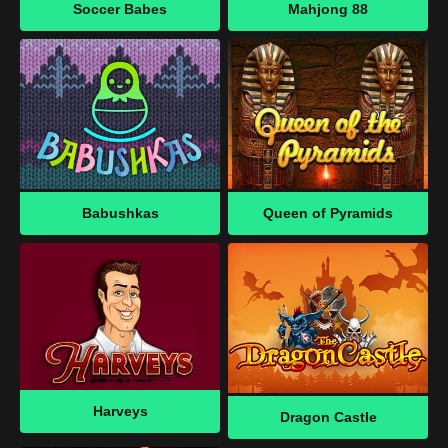
Rembrandt Riches
Mahjong 88
Babushkas
Queen of Pyramids
Harveys
Dragon Castle