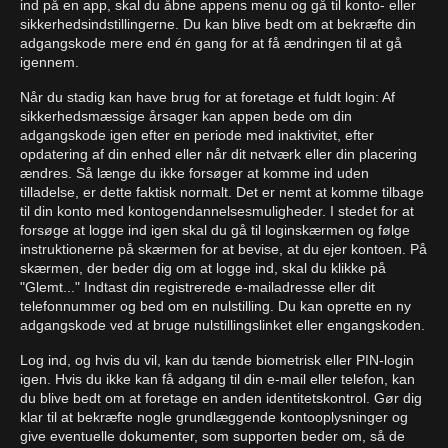
ind på en app, skal du åbne appens menu og gå til konto- eller
sikkerhedsindstillingerne. Du kan blive bedt om at bekræfte din
adgangskode mere end én gang for at få ændringen til at gå
igennem.
Når du stadig kan have brug for at foretage et fuldt login: Af
sikkerhedsmæssige årsager kan appen bede om din
adgangskode igen efter en periode med inaktivitet, efter
opdatering af din enhed eller når dit netværk eller din placering
ændres. Så længe du ikke forsøger at komme ind uden
tilladelse, er dette faktisk normalt. Det er nemt at komme tilbage
til din konto med kontogendannelsesmuligheder. I stedet for at
forsøge at logge ind igen skal du gå til loginskærmen og følge
instruktionerne på skærmen for at bevise, at du ejer kontoen. På
skærmen, der beder dig om at logge ind, skal du klikke på
"Glemt..." Indtast din registrerede e-mailadresse eller dit
telefonnummer og bed om en nulstilling. Du kan oprette en ny
adgangskode ved at bruge nulstillingslinket eller engangskoden.
Log ind, og hvis du vil, kan du tænde biometrisk eller PIN-login
igen. Hvis du ikke kan få adgang til din e-mail eller telefon, kan
du blive bedt om at foretage en anden identitetskontrol. Gør dig
klar til at bekræfte nogle grundlæggende kontooplysninger og
give eventuelle dokumenter, som supporten beder om, så de