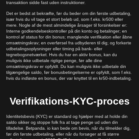
transaktion sidde fast uden instruktioner.
Det er bedst at bekræfte, før du beder om din første udbetaling,
især hvis du vil tage et stort beløb ud, som f.eks. kr500 eller
mere. Nogle af de mest almindelige årsager til forsinkelser er:
Interne godkendelseskontroller på din konto og betalinger; en
kontrol af status for din bonus; manglende verifikation eller åbne
omsætningskrav; en overførsel fra udbyderen til dig; og forkerte
udbetalingsoplysninger eller timing på bank- eller
tegnebogsnetværket. Hvis du har en aktiv bonus, kan du
muligvis ikke udbetale rigtige penge, før alle dine
omsætningskrav er opfyldt. Du kan muligvis ikke udbetale din
tilgængelige saldo, før bonusbetingelserne er opfyldt, som f.eks.
hvis du indløste en bonus, der var knyttet til en kr50-indbetaling.
Verifikations-KYC-proces
Identitetsbevis (KYC) er standard og hjælper med at holde din
saldo sikker og stoppe folk fra at tage penge ud uden din
tilladelse. Betpanda. io kan bede om bevis, når du tilmelder dig,
før din første udbetaling, eller når du forsøger at få større