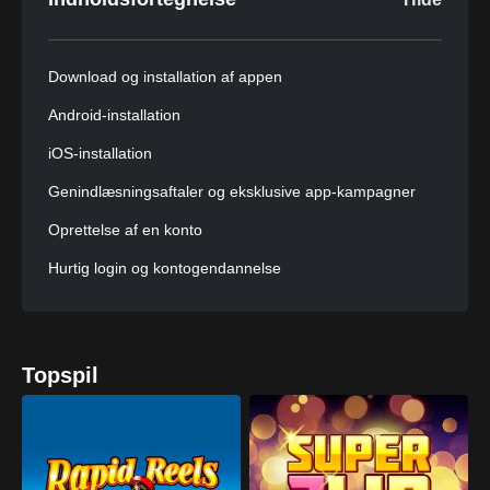
Download og installation af appen
Android-installation
iOS-installation
Genindlæsningsaftaler og eksklusive app-kampagner
Oprettelse af en konto
Hurtig login og kontogendannelse
Indbetalingsmetoder i Betpanda. io-appen
Udbetalingsproces i Betpanda. io-appen
Topspil
Verifikations-KYC-proces
Indbetalings- og udbetalingsgrænser
Spil på mobile slots