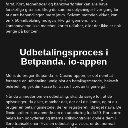
først. Kort, tegnebøger og bankoverførsler kan alle have
forskellige grænser. Brug de samme oplysninger hver gang for
at gøre behandlingen mere jævn. Selvom metoden virker, kan
en kr50-indbetaling muligvis ikke gå igennem, hvis
kontonavnene ikke matcher, kortet udløber, eller der ikke er nok
penge på kontoen.
Udbetalingsproces i
Betpanda. io-appen
Mens du bruger Betpanda. io Casino-appen, er det nemt at
foretage en udbetaling: vælg blot en betalingsmetode, bekræft
beløbet, og tjek din kasse for at se, hvordan tingene går.
Når du anmoder om en udbetaling, skal du sørge for, at de
oplysninger, du giver, matcher det, der er i din konto, og at du
bruger en betalingsmetode, der er registreret i dit eget navn. De
fleste spillere kan anmode om en udbetaling fra kr20. For større
beløb kan udbyderen og interne risikokontroller opdele dem i
flere transaktioner. Hvis en udbetaling afvises, er det normalt,