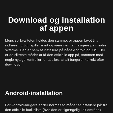
Download og installation
af appen
Mens spilkvaliteten holdes den samme, er appen lavet til at
indlæse hurtigt, spille jævnt og være nem at navigere på mindre
skærme. Den er nem at installere på både Android og iOS. Her
er de sikreste måder at få den officielle app på, sammen med
nogle nyttige kontroller for at sikre, at alt fungerer korrekt efter
download.
Android-installation
For Android-brugere er der normalt to måder at installere på: fra
den officielle butiksliste (hvis den er tilgængelig i dit område)