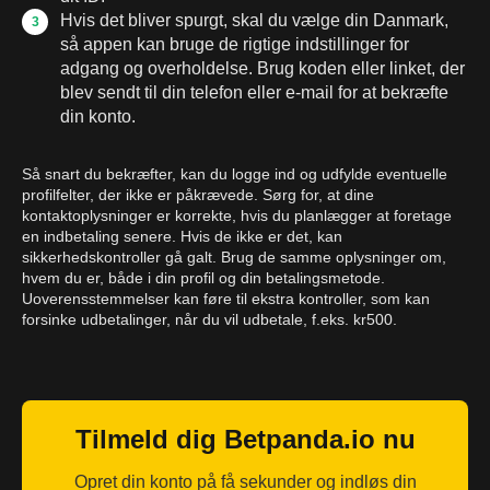
Hvis det bliver spurgt, skal du vælge din Danmark,
så appen kan bruge de rigtige indstillinger for
adgang og overholdelse. Brug koden eller linket, der
blev sendt til din telefon eller e-mail for at bekræfte
din konto.
Så snart du bekræfter, kan du logge ind og udfylde eventuelle
profilfelter, der ikke er påkrævede. Sørg for, at dine
kontaktoplysninger er korrekte, hvis du planlægger at foretage
en indbetaling senere. Hvis de ikke er det, kan
sikkerhedskontroller gå galt. Brug de samme oplysninger om,
hvem du er, både i din profil og din betalingsmetode.
Uoverensstemmelser kan føre til ekstra kontroller, som kan
forsinke udbetalinger, når du vil udbetale, f.eks. kr500.
Tilmeld dig Betpanda.io nu
Opret din konto på få sekunder og indløs din