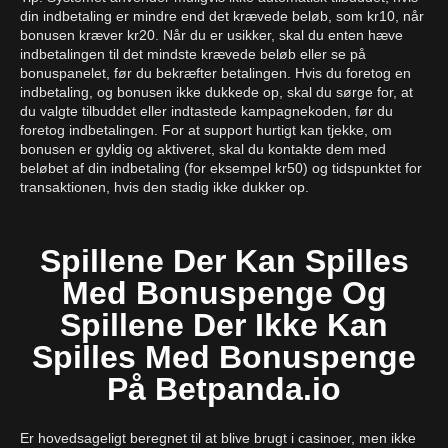
din indbetaling er mindre end det krævede beløb, som kr10, når
bonusen kræver kr20. Når du er usikker, skal du enten hæve
indbetalingen til det mindste krævede beløb eller se på
bonuspanelet, før du bekræfter betalingen. Hvis du foretog en
indbetaling, og bonusen ikke dukkede op, skal du sørge for, at
du valgte tilbuddet eller indtastede kampagnekoden, før du
foretog indbetalingen. For at support hurtigt kan tjekke, om
bonusen er gyldig og aktiveret, skal du kontakte dem med
beløbet af din indbetaling (for eksempel kr50) og tidspunktet for
transaktionen, hvis den stadig ikke dukker op.
Spillene Der Kan Spilles
Med Bonuspenge Og
Spillene Der Ikke Kan
Spilles Med Bonuspenge
På Betpanda.io
Er hovedsageligt beregnet til at blive brugt i casinoer, men ikke