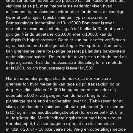
Grænser du kan forvente: De præcise tal i din kasse er altid det
vigtigste at se på, men intervallerne nedenfor viser, hvad
minimums- og maksimumsbeløbene er for de mest almindelige
typer af betalinger. Typisk minimum Typisk maksimum
Bemærkninger Indbetaling kr10- kr5000 Bonusser kræver
normalt en minimumsindbetaling på kr10 eller kr20 for at være
gyldige. Når du udbetaler kr20.000 eller kr10000, kan du
muligvis få højere grænser. Dette er kun muligt efter verifikation
og en historie med rettidige betalinger. For spillere i Danmark,
kan grænserne være forskellige baseret på landets banksystem
og betalingsudbydere. Det er bedre at vælge en metode med en
højere grænse, hvis den maksimale indbetaling for én metode
er kr1000, og din bonusstrategi kræver kr1500.
Når du udbetaler penge, skal du huske, at der kan være
grænser for, hvor meget du kan tage ud pr. transaktion og pr.
dag. Hvis din saldo er 15.000 kr, og metoden kun lader dig
udbetale 5.000 kr ad gangen, kan du have brug for at
planlægge mere end én udbetaling over tid. Tjek kassen for at
sikre, at du kender minimumsindbetalingsbeløbet (for eksempel
kr10) og minimumsudbetalingsbeløbet (for eksempel kr20), før
du forpligter dig. Match indbetalingsbeløbet med bonuskravet.
For eksempel, hvis kampagnen siger, at du skal indbetale
mindst kr20, vil kr10 ikke være nok. Vælg en udbetalingsmetode