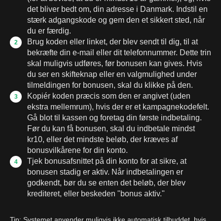
det bliver bedt om, din adresse i Danmark. Indstil en
stærk adgangskode og gem den et sikkert sted, når
du er færdig.
Brug koden eller linket, der blev sendt til dig, til at
bekræfte din e-mail eller dit telefonnummer. Dette trin
skal muligvis udføres, før bonusen kan gives. Hvis
du ser en skifteknap eller en valgmulighed under
tilmeldingen for bonusen, skal du klikke på den.
Kopiér koden præcis som den er angivet (uden
ekstra mellemrum), hvis der er et kampagnekodefelt.
Gå blot til kassen og foretag din første indbetaling.
Før du kan få bonusen, skal du indbetale mindst
kr10, eller det mindste beløb, der kræves af
bonusvilkårene for din konto.
Tjek bonusafsnittet på din konto for at sikre, at
bonusen stadig er aktiv. Når indbetalingen er
godkendt, bør du se enten det beløb, der blev
krediteret, eller beskeden "bonus aktiv."
Tip: Systemet anvender muligvis ikke automatisk tilbuddet, hvis