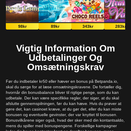
98kr
89kr
343kr
283kr
Vigtig Information Om
Udbetalinger Og
Omsætningskrav
Før du indbetaler kr50 eller hæver en bonus på Betpanda.io,
skal du sørge for at læse omsætningskravene. De fortæller dig,
hvornår din bonusbalance bliver til rigtige penge, som du kan
udbetale. Der kan være specifikke regler, der siger, at du skal
afslutte gennemspilningen, før du kan hæve. Hvis du prøver at
gøre det, kan casinoet kræve, at du gør det, eller du kan miste
bonusen og eventuelle gevinster, der var knyttet til bonusen.
Bonusvilkårene siger også, hvad der sker med din kontantsaldo,
mens du spiller med bonuspengene. Forskellige kampagner