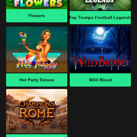
Flowers
Top Trumps Football Legends
Hot Party Deluxe
Wild Blood