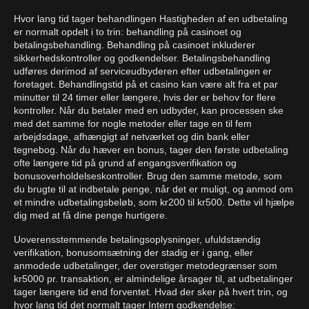
Hvor lang tid tager behandlingen Hastigheden af en udbetaling
er normalt opdelt i to trin: behandling på casinoet og
betalingsbehandling. Behandling på casinoet inkluderer
sikkerhedskontroller og godkendelser. Betalingsbehandling
udføres derimod af serviceudbyderen efter udbetalingen er
foretaget. Behandlingstid på et casino kan være alt fra et par
minutter til 24 timer eller længere, hvis der er behov for flere
kontroller. Når du betaler med en udbyder, kan processen ske
med det samme for nogle metoder eller tage en til fem
arbejdsdage, afhængigt af netværket og din bank eller
tegnebog. Når du hæver en bonus, tager den første udbetaling
ofte længere tid på grund af engangsverifikation og
bonusoverholdelseskontroller. Brug den samme metode, som
du brugte til at indbetale penge, når det er muligt, og anmod om
et mindre udbetalingsbeløb, som kr200 til kr500. Dette vil hjælpe
dig med at få dine penge hurtigere.
Uoverensstemmende betalingsoplysninger, ufuldstændig
verifikation, bonusomsætning der stadig er i gang, eller
anmodede udbetalinger, der overstiger metodegrænser som
kr5000 pr. transaktion, er almindelige årsager til, at udbetalinger
tager længere tid end forventet. Hvad der sker på hvert trin, og
hvor lang tid det normalt tager Intern godkendelse: