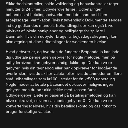
Sikkerhedskontroller, saldo-validering og bonuskontroller tager
minutter til 24 timer. Udbyderoverførsel: Udbetalingen
behandles af betalingsnetværket med det samme til fem
arbejdsdage. Verifikation (hvis nødvendigt): Dokumenter sendes
ind og godkendes manuelt. Behandlingstider kan også blive
påvirket af lokale bankplaner og helligdage for spillere i
Danmark. Hvis din udbyder bruger arbejdsdagsafregning, kan
planlægning af dine udbetalinger før weekenden hjælpe.
Hvad gebyrer er, og hvordan de fungerer Betpanda.io kan lade
dig udbetale penge uden gebyrer for nogle metoder, men på
udbyderniveau kan gebyrer stadig dukke op. Der kan være
gebyrer, hvis din tegnebog eller bank opkræver for indgående
overførsler, hvis du skifter valuta, eller hvis du anmoder om flere
små udbetalinger som kr100 i stedet for én kr500 udbetaling.
Nogle måder at betale på casinoet opkræver muligvis ingen
gebyrer, men du bør altid tjekke med kassen først.
Udbydergebyr: Dette er baseret på betalingsmetoden og kan
blive opkrævet, selvom casinoets gebyr er 0. Der kan være
konverteringsgebyrer, hvis din betalingskonto og casinokonto
bruger forskellige valutaer.