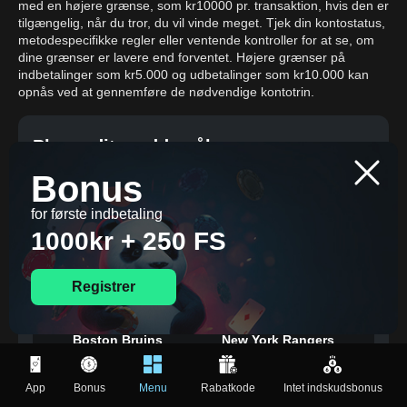
med en højere grænse, som kr10000 pr. transaktion, hvis den er
tilgængelig, når du tror, du vil vinde meget. Tjek din kontostatus,
metodespecifikke regler eller ventende kontroller for at se, om
dine grænser er lavere end forventet. Højere grænser på
indbetalinger som kr5.000 og udbetalinger som kr10.000 kan
opnås ved at gennemføre de nødvendige kontotrin.
Placer dit væddemål
Bonus
for første indbetaling
Alle
1000kr + 250 FS
Registrer
09.08.2026
21:40
Boston Bruins
New York Rangers
1
X
2
2.05
3.8
2.9
App
Bonus
Menu
Rabatkode
Intet indskudsbonus