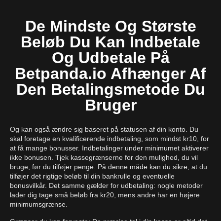
De Mindste Og Største
Beløb Du Kan Indbetale
Og Udbetale På
Betpanda.io Afhænger Af
Den Betalingsmetode Du
Bruger
Og kan også ændre sig baseret på statusen af din konto. Du
skal foretage en kvalificerende indbetaling, som mindst kr10, for
at få mange bonusser. Indbetalinger under minimumet aktiverer
ikke bonusen. Tjek kassegrænserne for den mulighed, du vil
bruge, før du tilføjer penge. På denne måde kan du sikre, at du
tilføjer det rigtige beløb til din bankrulle og eventuelle
bonusvilkår. Det samme gælder for udbetaling: nogle metoder
lader dig tage små beløb fra kr20, mens andre har en højere
minimumsgrænse.