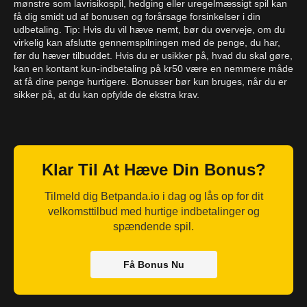
mønstre som lavrisikospil, hedging eller uregelmæssigt spil kan
få dig smidt ud af bonusen og forårsage forsinkelser i din
udbetaling. Tip: Hvis du vil hæve nemt, bør du overveje, om du
virkelig kan afslutte gennemspilningen med de penge, du har,
før du hæver tilbuddet. Hvis du er usikker på, hvad du skal gøre,
kan en kontant kun-indbetaling på kr50 være en nemmere måde
at få dine penge hurtigere. Bonusser bør kun bruges, når du er
sikker på, at du kan opfylde de ekstra krav.
Klar Til At Hæve Din Bonus?
Tilmeld dig Betpanda.io i dag og lås op for dit
velkomsttilbud med hurtige indbetalinger og
spændende spil.
Få Bonus Nu